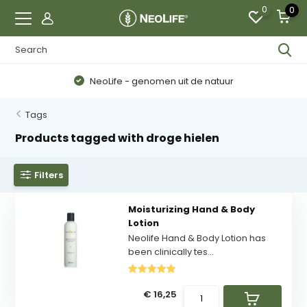
0
0
NeoLife - genomen uit de natuur
Tags
Products tagged with droge hielen
Filters
Moisturizing Hand & Body
Lotion
Neolife Hand & Body Lotion has
been clinically tes...
€ 16,25