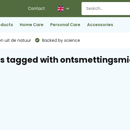
Contact
oducts
Home Care
Personal Care
Accessories
n uit de natuur
Backed by science
s tagged with ontsmettingsmi