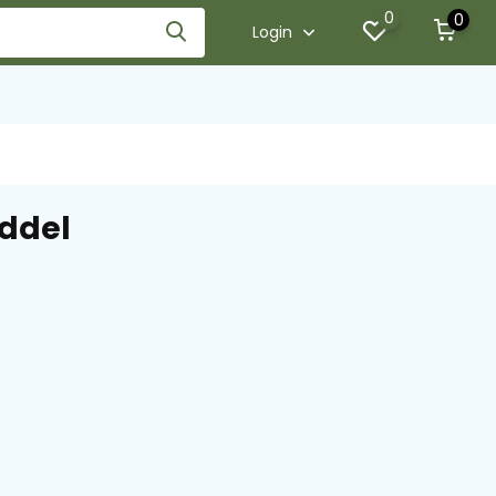
0
0
Login
ddel