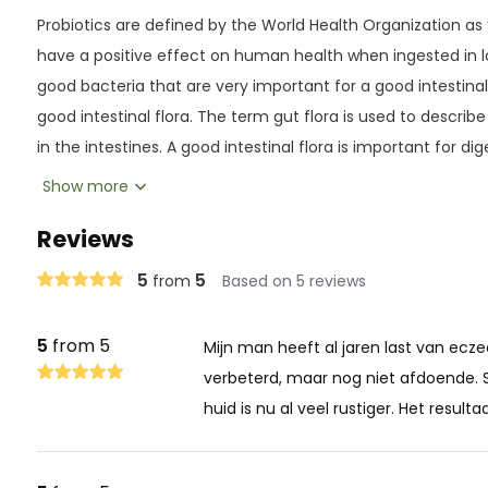
Probiotics are defined by the World Health Organization as 
have a positive effect on human health when ingested in lar
good bacteria that are very important for a good intestina
good intestinal flora. The term gut flora is used to describe 
in the intestines. A good intestinal flora is important for dig
bacteria in the intestines. A balanced intestinal flora is als
Show more
functioning immune system and good bowel movements.
Reviews
Acidophilus Plus regulates the bowel function and support
5
5
from
Based on 5 reviews
Acidophilus Plus supports immunity with a healthy balance of
The exclusive Gel-Gard protection system ensures that ba
5
from 5
Mijn man heeft al jaren last van eczee
harsh stomach acid, and the maximum number of bacteria i
verbeterd, maar nog niet afdoende. Si
huid is nu al veel rustiger. Het resulta
Acidophilus Plus is very concentrated. One capsule has the 
yogurt or 5 servings of acidophilus milk.
Acidophilus Plus has a positive effect on human health. It i