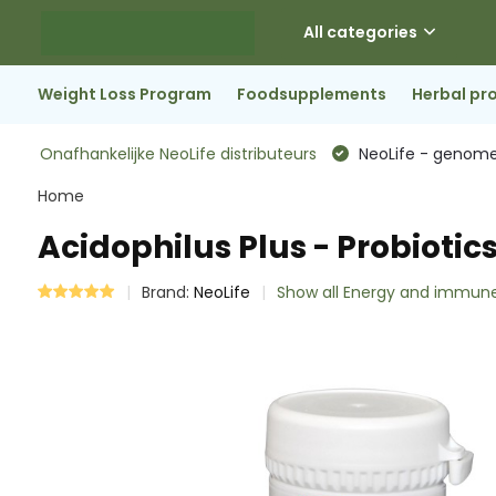
All categories
Weight Loss Program
Foodsupplements
Herbal pr
Onafhankelijke NeoLife distributeurs
NeoLife - genome
Home
Acidophilus Plus - Probiotic
Brand:
NeoLife
Show all Energy and immu