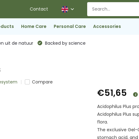
Contact
oducts
Home Care
Personal Care
Accessories
n uit de natuur
Backed by science
s
nesystem
Compare
€51,65
Acidophilus Plus p
Acidophilus Plus su
flora.
The exclusive Gel-
stomach acid, and 