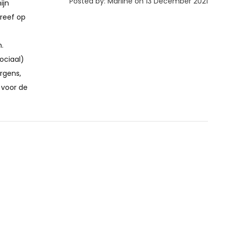
Posted by: Marline on 13 December 2021
ijn
reef op
.
ociaal)
rgens,
 voor de