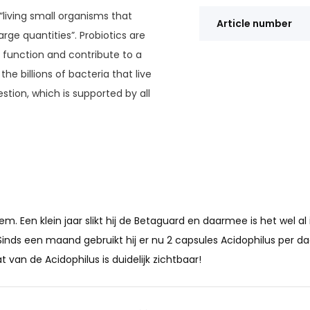
“living small organisms that
Article number
ge quantities”. Probiotics are
l function and contribute to a
the billions of bacteria that live
estion, which is supported by all
o important for a properly
s and promotes digestion.
 the intestinal flora.
cteria are protected against
m. Een klein jaar slikt hij de Betaguard en daarmee is het wel al 
s delivered to the intestines.
nds een maand gebruikt hij er nu 2 capsules Acidophilus per dag 
at van de Acidophilus is duidelijk zichtbaar!
probiotic value of 10 servings of
s safe to be used by people with