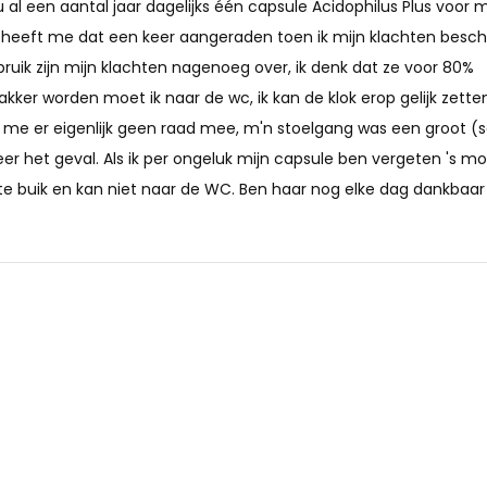
 al een aantal jaar dagelijks één capsule Acidophilus Plus voor m
heeft me dat een keer aangeraden toen ik mijn klachten besch
ebruik zijn mijn klachten nagenoeg over, ik denk dat ze voor 80%
rom 5 different strains:
akker worden moet ik naar de wc, ik kan de klok erop gelijk zetten
t ik me er eigenlijk geen raad mee, m'n stoelgang was een groot (s
er het geval. Als ik per ongeluk mijn capsule ben vergeten 's mo
zette buik en kan niet naar de WC. Ben haar nog elke dag dankbaar
gent: magnesium stearate,
y disease. Keep cool and dry. The
upplements should not be used
 reach of children under 3 years