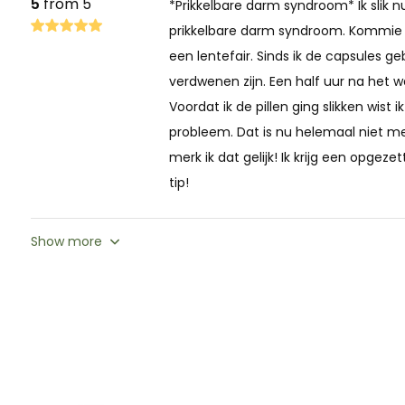
5
from 5
*Prikkelbare darm syndroom* Ik slik nu
lactose intolerance.
prikkelbare darm syndroom. Kommie 
een lentefair. Sinds ik de capsules g
One Acidophilus Plus capsule consists of 5 billion bacteria f
verdwenen zijn. Een half uur na het w
Lactobacillus acidophilus
Voordat ik de pillen ging slikken wis
Lactobacillus bulgaricus
probleem. Dat is nu helemaal niet me
Lactobacillus paracasei
merk ik dat gelijk! Ik krijg een opge
Bifidobacterium animalis
tip!
Streptococcus thermophilus
Show more
Other ingredients: potato starch, dextrose, anti-caking a
gelatin, skimmed milk powder.
This product is not intended to diagnose, treat, or cure an
recommended daily dose should not be exceeded. Food s
as a substitute for a varied and balanced diet. Keep out of