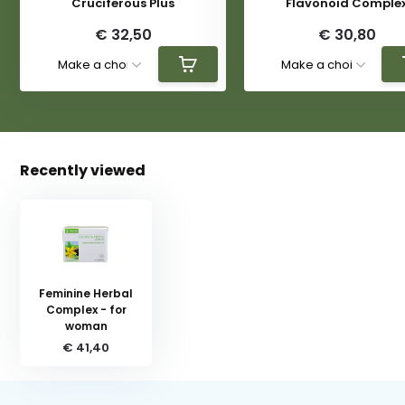
Cruciferous Plus
Flavonoid Comple
€ 32,50
€ 30,80
Recently viewed
Feminine Herbal
Complex - for
woman
€ 41,40