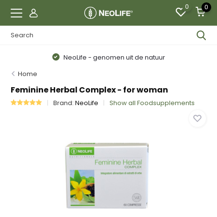
0
0
NeoLife - genomen uit de natuur
Home
Feminine Herbal Complex - for woman
Brand:
NeoLife
Show all Foodsupplements