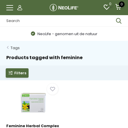
0
0
NeoLife - genomen uit de natuur
Tags
Products tagged with feminine
Filters
Feminine Herbal Complex