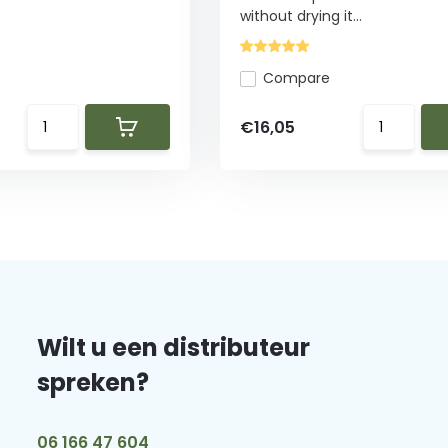
without drying it...
Compare
€16,05
Wilt u een distributeur
spreken?
06 166 47 604