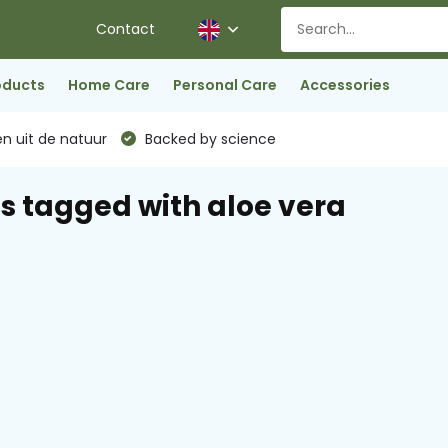
Contact
oducts
Home Care
Personal Care
Accessories
n uit de natuur
Backed by science
s tagged with aloe vera