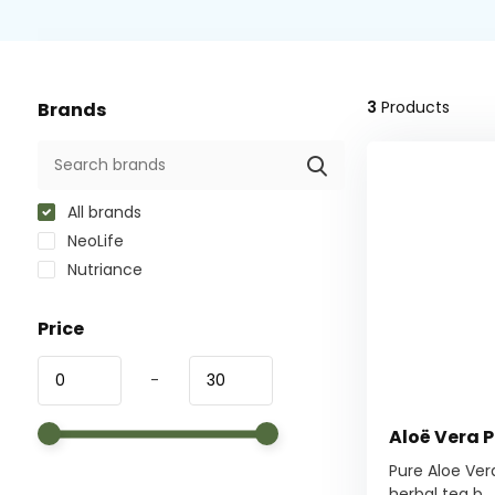
3
Products
Brands
All brands
NeoLife
Nutriance
Price
-
Aloë Vera P
Pure Aloe Vera
herbal tea b...