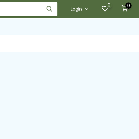
0
0
Login