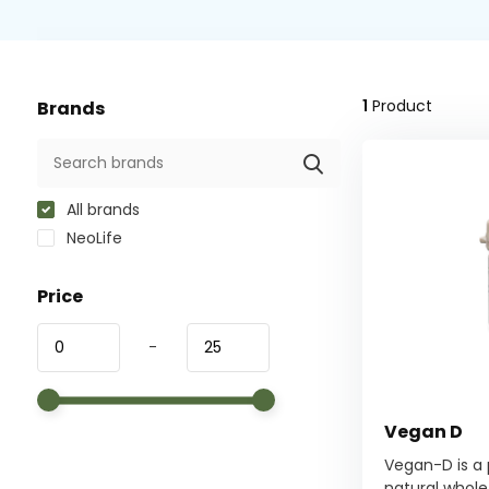
1
Product
Brands
All brands
NeoLife
Price
-
Vegan D
Vegan-D is a 
natural whole-