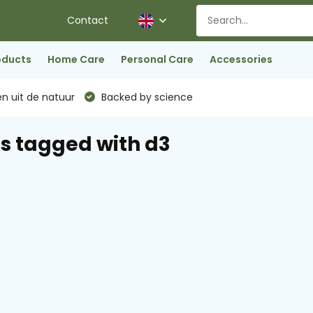
Contact
oducts
Home Care
Personal Care
Accessories
n uit de natuur
Backed by science
s tagged with d3