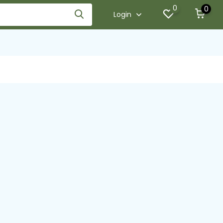
0
0
Login