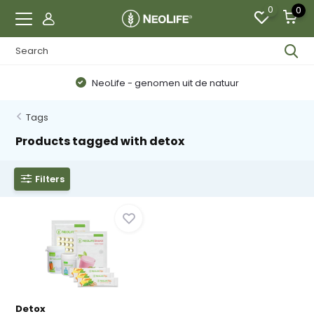
0
0
NeoLife - genomen uit de natuur
Tags
Products tagged with detox
Filters
Detox