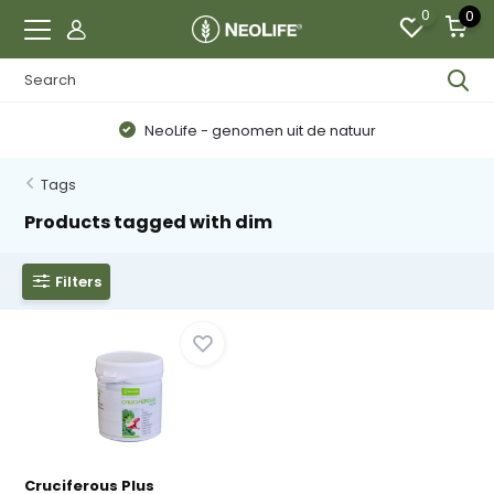
0
0
NeoLife - genomen uit de natuur
Tags
Products tagged with dim
Filters
Cruciferous Plus