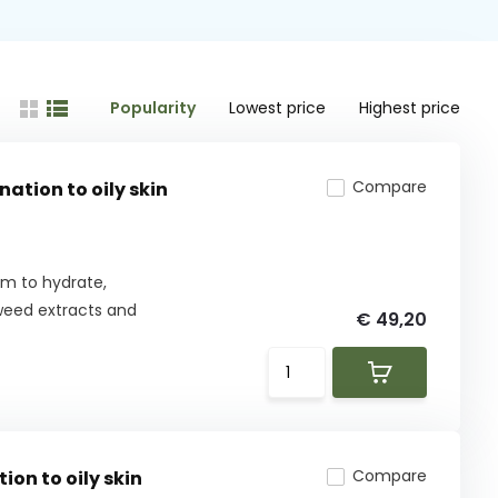
Popularity
Lowest price
Highest price
Compare
ation to oily skin
am to hydrate,
weed extracts and
€ 49,20
Compare
on to oily skin