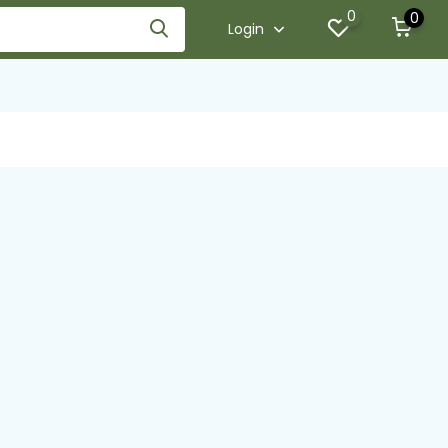
0
0
Login