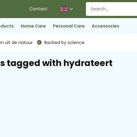
Contact
oducts
Home Care
Personal Care
Accessories
n uit de natuur
Backed by science
s tagged with hydrateert