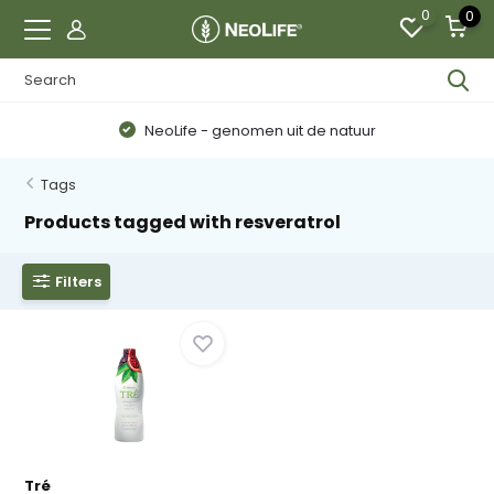
0
0
NeoLife - genomen uit de natuur
Tags
Products tagged with resveratrol
Filters
Tré