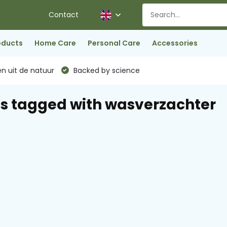
Contact
oducts
Home Care
Personal Care
Accessories
n uit de natuur
Backed by science
s tagged with wasverzachter