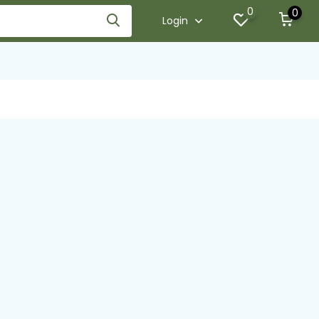
0
0
Login