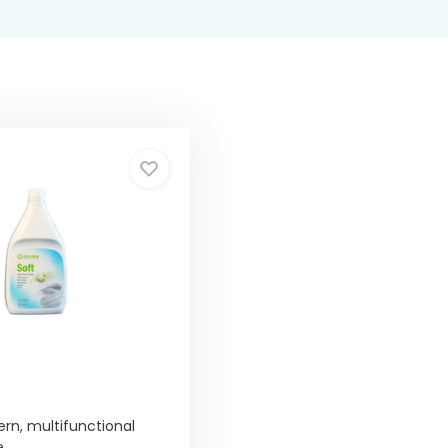
ern, multifunctional
..