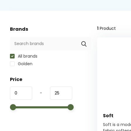
1
Product
Brands
All brands
Golden
Price
-
Soft
Soft is a mod
fabric softene.