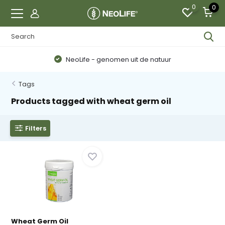
0
0
NeoLife - genomen uit de natuur
Tags
Products tagged with wheat germ oil
Filters
Wheat Germ Oil