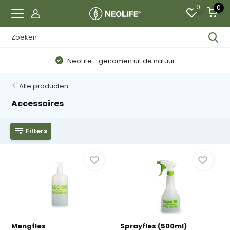
0
0
NeoLife - genomen uit de natuur
Alle producten
Accessoires
Filters
Mengfles
Sprayfles (500ml)