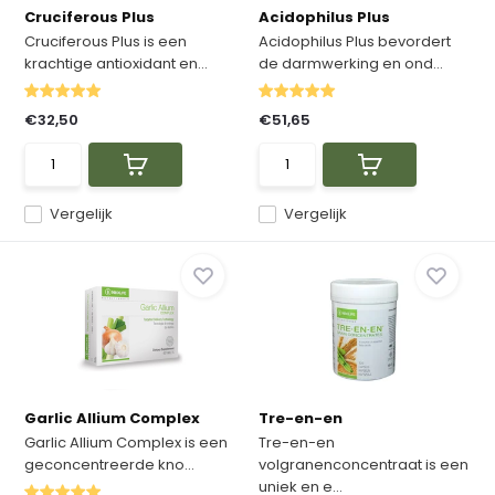
Cruciferous Plus
Acidophilus Plus
Cruciferous Plus is een
Acidophilus Plus bevordert
krachtige antioxidant en...
de darmwerking en ond...
€32,50
€51,65
Vergelijk
Vergelijk
Garlic Allium Complex
Tre-en-en
Garlic Allium Complex is een
Tre-en-en
geconcentreerde kno...
volgranenconcentraat is een
uniek en e...