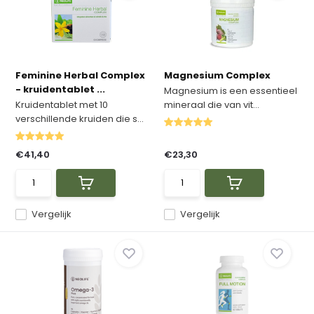
Feminine Herbal Complex
Magnesium Complex
- kruidentablet ...
Magnesium is een essentieel
Kruidentablet met 10
mineraal die van vit...
verschillende kruiden die s...
€41,40
€23,30
Vergelijk
Vergelijk