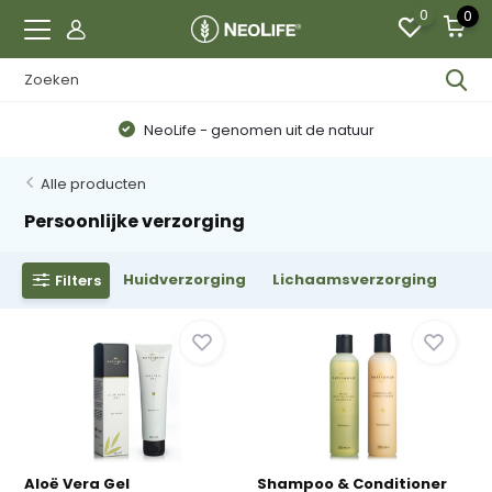
0
0
NeoLife - genomen uit de natuur
Alle producten
Persoonlijke verzorging
Huidverzorging
Lichaamsverzorging
Filters
Aloë Vera Gel
Shampoo & Conditioner