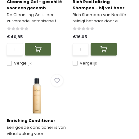
Cleansing Gel - geschikt
Rich Revitalizing
voor een gecomb...
Shampoo - bij vet haar
De Cleansing Gel is een
Rich Shampoo van NeoLife
zuiverende isotonische f...
reinigt het haar door e...
€40,85
€16,05
Vergelijk
Vergelijk
Enriching Conditioner
Een goede conditioner is van
vitaal belang voor ...