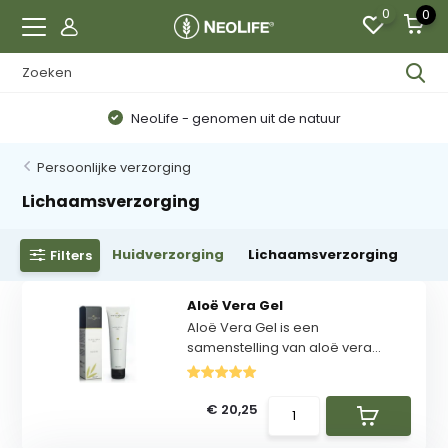
0
0
NeoLife - genomen uit de natuur
Persoonlijke verzorging
Lichaamsverzorging
Huidverzorging
Lichaamsverzorging
Filters
Aloë Vera Gel
Aloë Vera Gel is een
samenstelling van aloë vera...
€ 20,25