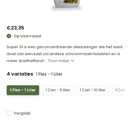
€23,35
Op voorraad
Super 10 is een geconcentreerde allesreiniger die het werk
doet van een kast vol andere schoonmaakmiddelen en is
meer doeltreffend!...
Toon meer
4 variaties
1 Fles - 1 Liter
1 Fles - 1 Liter
1 Can - 5 liter
1 Can - 10 liter
1 Can - 25 
Vergelijk