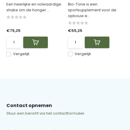
Een heerlijke en volwaardige
Bio-Tone is een
shake om de honger ...
sportsupplement voor de
opbouw e...
€75,25
€55,25
Vergelijk
Vergelijk
Contact opnemen
Stuur een bericht via het contactformulier.