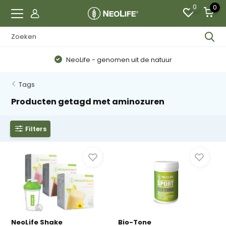
0
0
NeoLife - genomen uit de natuur
Tags
Producten getagd met aminozuren
Filters
NeoLife Shake
Bio-Tone