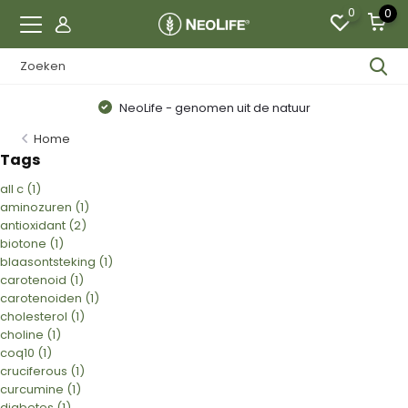
0
0
NeoLife - genomen uit de natuur
Home
Tags
all c
(1)
aminozuren
(1)
antioxidant
(2)
biotone
(1)
blaasontsteking
(1)
carotenoid
(1)
carotenoiden
(1)
cholesterol
(1)
choline
(1)
coq10
(1)
cruciferous
(1)
curcumine
(1)
diabetes
(1)