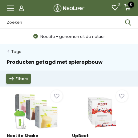
0
0
NeoLife - genomen uit de natuur
Tags
Producten getagd met spieropbouw
Filters
NeoLife Shake
UpBeet