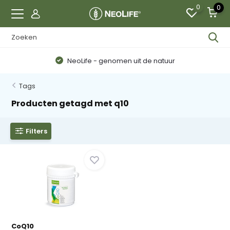
0
0
NeoLife - genomen uit de natuur
Tags
Producten getagd met q10
Filters
CoQ10