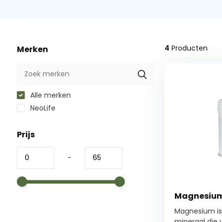
4
Producten
Merken
Alle merken
NeoLife
Prijs
-
Magnesium
Magnesium is
mineraal die va