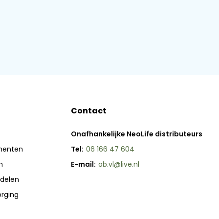
Contact
Onafhankelijke NeoLife distributeurs
menten
Tel:
06 166 47 604
n
E-mail:
ab.vl@live.nl
delen
orging