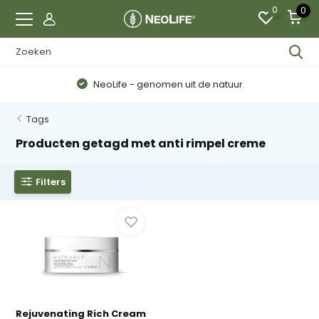
0
0
NeoLife - genomen uit de natuur
Tags
Producten getagd met anti rimpel creme
Filters
Rejuvenating Rich Cream