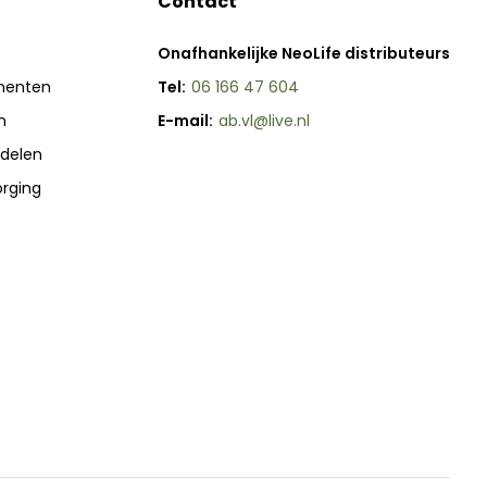
Contact
Onafhankelijke NeoLife distributeurs
menten
Tel:
06 166 47 604
n
E-mail:
ab.vl@live.nl
delen
orging