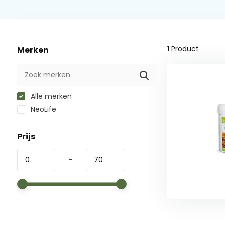
1
Product
Merken
Alle merken
NeoLife
Prijs
-