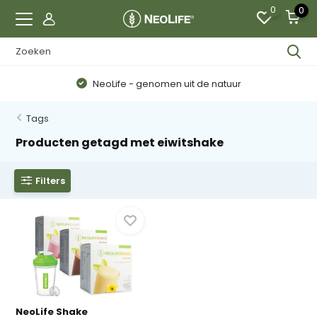
0
0
NeoLife - genomen uit de natuur
Tags
Producten getagd met eiwitshake
Filters
NeoLife Shake