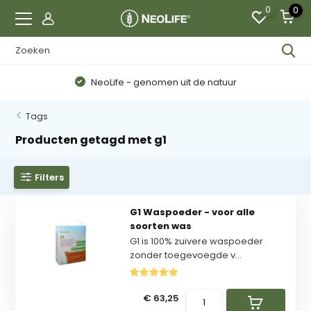
0
0
NeoLife - genomen uit de natuur
Tags
Producten getagd met g1
Filters
G1 Waspoeder - voor alle
soorten was
G1 is 100% zuivere waspoeder
zonder toegevoegde v...
€ 63,25