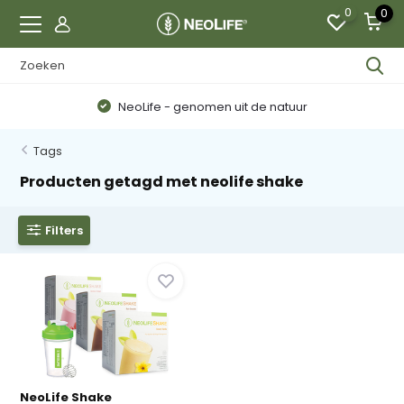
0
0
NeoLife - genomen uit de natuur
Tags
Producten getagd met neolife shake
Filters
NeoLife Shake