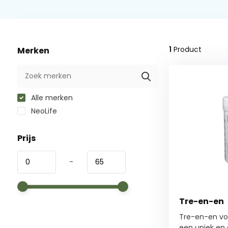
1
Product
Merken
Alle merken
NeoLife
Prijs
-
Tre-en-en
Tre-en-en vo
een uniek en e