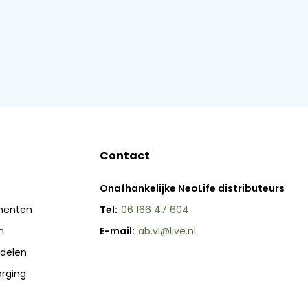
Contact
Onafhankelijke NeoLife distributeurs
menten
Tel:
06 166 47 604
n
E-mail:
ab.vl@live.nl
delen
orging