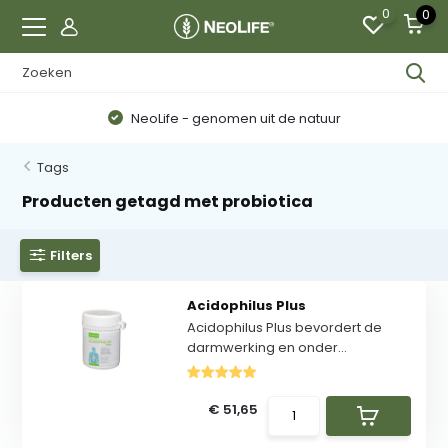
0
0
NeoLife - genomen uit de natuur
Tags
Producten getagd met probiotica
Filters
Acidophilus Plus
Acidophilus Plus bevordert de
darmwerking en onder...
€ 51,65