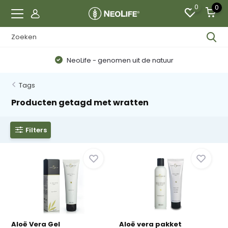
0
0
NeoLife - genomen uit de natuur
Tags
Producten getagd met wratten
Filters
Aloë Vera Gel
Aloë vera pakket