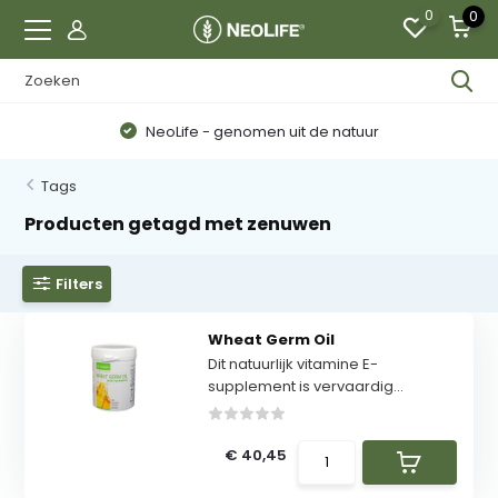
0
0
NeoLife - genomen uit de natuur
Tags
Producten getagd met zenuwen
Filters
Wheat Germ Oil
Dit natuurlijk vitamine E-
supplement is vervaardig...
€ 40,45